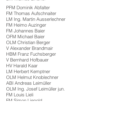
PFM Dominik Abfalter
FM Thomas Aufschnaiter
LM Ing. Martin Ausserlechner
FM Heimo Auzinger
FM Johannes Baier
OFM Michael Baier ​
OLM Christian Berger
V Alexander Brandmair
HBM Franz Fuchsberger
V Bernhard Hofbauer
HV Harald Kaar
LM Herbert Kemptner
OLM Helmut Knoblechner
ABI Andreas Leimüller
OLM Ing. Josef Leimüller jun.
FM Louis Lieli
FM Simon Liepold
VI Thomas Liepold
FM David Lindenthaler
FM Jonas Lindenthaler
OBM Albert Lindner
LM Markus Lindner