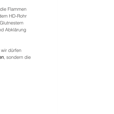
 die Flammen 
 dem HD-Rohr 
Glutnestern 
nd Abklärung 
wir dürfen 
en
, sondern die 