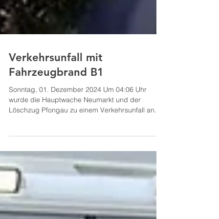
Verkehrsunfall mit
Fahrzeugbrand B1
Sonntag, 01. Dezember 2024 Um 04:06 Uhr
wurde die Hauptwache Neumarkt und der
Löschzug Pfongau zu einem Verkehrsunfall an
der B1 alarmiert. Vor Ort angekommen befand
sich der verunfallte PKW bereits teilweise in
Flammen, zum Glück, ohne einer darin
befindlichen Person. RLF Neumarkt und Pumpe
Pfongau rüsteten sich umgehend mit schweren
Atemschutz aus und begannen mit den
Löscharbeiten. Tank Neumarkt sicherte die
Einsatzstelle ab. Anschließend wurde das