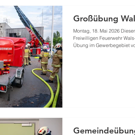
Großübung Wal
Montag, 18. Mai 2026 Diese
Freiwilligen Feuerwehr Wals
Übung im Gewerbegebiet vo
Übungsannahme war ein Bra
mit starker Verrauchung des
Gefahrenstoff. Unsere Aufga
für den Großlüfter war es 
belüften bzw. zu entrauchen.
den Großlüfter-Anhänger, s
Einsatzmöglichkeite
Gemeindeübun