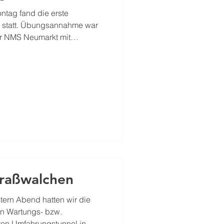
ntag fand die erste
statt. Übungsannahme war
r NMS Neumarkt mit
rn im Schulgebäude. Kurz
n die Löschzüge Hauptwache
 zum Übungsobjekt aus.
e und des weitläufigen
Übungsleiter, OLM Christian
ntreffen der ersten Fahrzeuge
traßwalchen
tern Abend hatten wir die
on Wartungs- bzw.
ten Umfahrungstunnel in