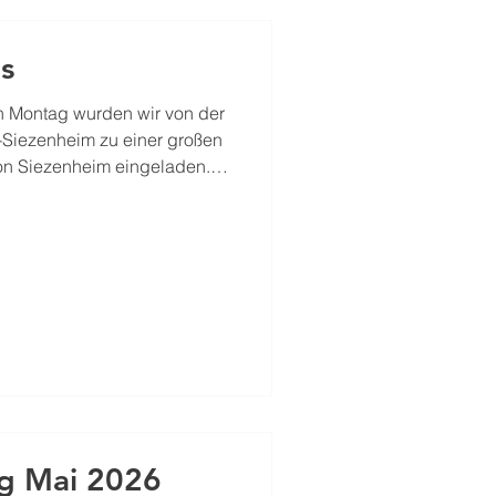
s
n Montag wurden wir von der
-Siezenheim zu einer großen
n Siezenheim eingeladen.
nd in einem Heizkraftwerk
 Gebäudes, sowie Austritt von
be als Stützpunktfeuerwehr
den Gebäudekomplex zu
 Im Anschluss durften wir
owie dessen
g Mai 2026