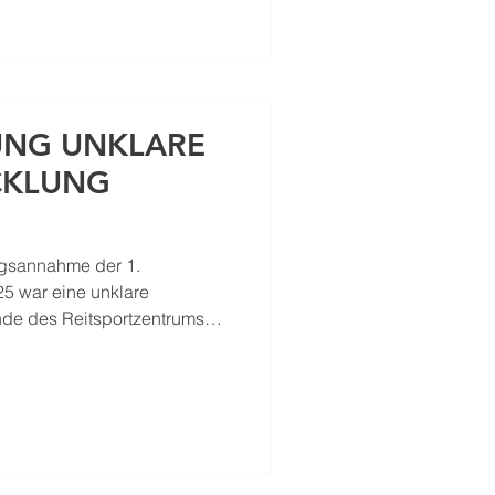
NG UNKLARE
CKLUNG
ngsannahme der 1.
5 war eine unklare
de des Reitsportzentrums
kundung umgehend auf
h alle Neumarkter Löschzüge
en. Unverzüglich wurden von
eugen“ Tank und Rüstlösch
itungen aufgebaut, um einen