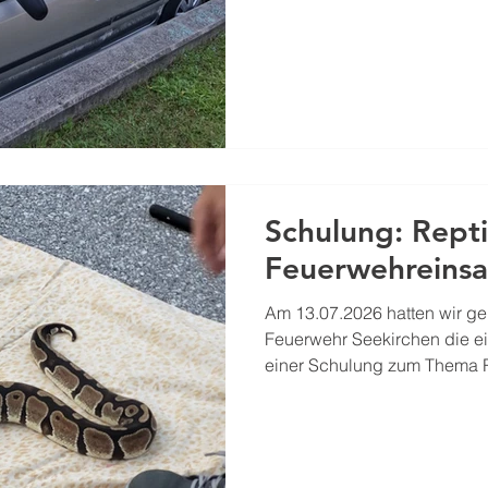
von 30 Minuten schonend au
Solche Übungen sind unverzi
schnell, sicher und professi
Schulung: Repti
Feuerwehreinsa
Am 13.07.2026 hatten wir ge
Feuerwehr Seekirchen die e
einer Schulung zum Thema R
Feuerwehreinsatz vom Haus 
teilzunehmen. Im Feuerwehrei
Katze vom Baum, sondern w
mit unterschiedlichen Tierr