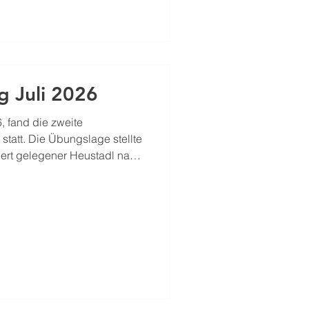
in zu Exoten aus privater
rdergrund dieser Schulung
 Juli 2026
, fand die zweite
tatt. Die Übungslage stellte
niert gelegener Heustadl nahe
brand. TLF sowie RLF
d mit dem Löschangriff,
 rund einen Kilometer lange
 bergauf zur Einsatzstelle
erausforderung bei einer
rin, den begrenzten Tanks in