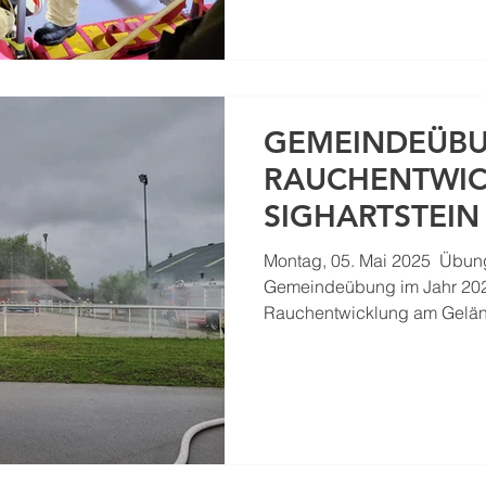
GEMEINDEÜBU
RAUCHENTWI
SIGHARTSTEIN
Montag, 05. Mai 2025 ​ Übu
Gemeindeübung im Jahr 202
Rauchentwicklung am Gelän
Sighartstein. Kurz nach Eintreffen des Übungsleiters
wurde im Zuge der Lageer
Alarmstufe 2 erhöht, wodurc
zum Übungsobjekt ausrückt
den „wasserführenden Fahrz
Neumarkt mehrere Angriffsle