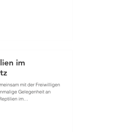
s dem Fahrzeug befreit.
chtbar, um im Ernstfall
onell helfen zu können.
lien im
tz
meinsam mit der Freiwilligen
inmalige Gelegenheit an
eptilien im
der Natur Salzburg
nsatz retten wir nicht nur die
erden hin und wieder auch
ettungen von heimischen