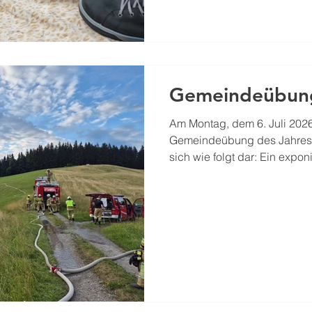
Schlangen und Echsen, bis h
Haltung konfrontiert. Im Vo
stand das Erkennen heimi
Gemeindeübung
Am Montag, dem 6. Juli 2026
Gemeindeübung des Jahres s
sich wie folgt dar: Ein expo
der Dichtlalm stand in Voll
Neumarkt begannen umgehen
während die Löschzüge eine
Relaisleitung von einem Bach
aufbauten. Die besondere H
solchen Situation besteht da
unseren