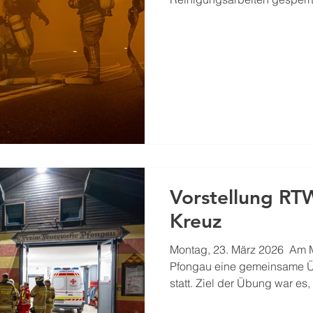
Straßwalchen für eine Übung
Tunnelanlagen sind für uns 
„Portalfeuerwehr“ für die Tu
Henndorf eine besondere He
baulichen Gegebenheiten ka
einem Brand entstehen, nicht
wodurch es neben schwierig
Vorstellung RT
Kreuz
Montag, 23. März 2026 ​ Am
Pfongau eine gemeinsame Ü
statt. ​Ziel der Übung war es
Material der Rettungstrans