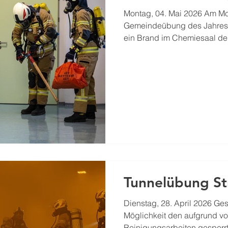
Montag, 04. Mai 2026 Am Mo
Gemeindeübung des Jahres 
ein Brand im Chemiesaal de
mehreren vermissten Schüle
nach Übungsbeginn rückte
und Pfongau laut Alarmplan
Aufgrund der komplexen Lag
Gebäudekomplexes ließ der 
Berger, bereits kurz nach Ei
auf Alarmstufe 2 erhöhen, u
Tunnelübung S
Dienstag, 28. April 2026 Ges
Möglichkeit den aufgrund v
Reinigungsarbeiten gesperr