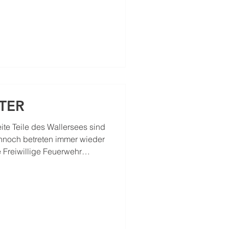
allgemeinen Einführung in
ltag, Fahrzeugtypen, sowie
 Handhabung der Fahrtrage
ktisch erprobt. Zudem wurden
cks und mögliche Schnittstel
TER
ite Teile des Wallersees sind
nnoch betreten immer wieder
 Freiwillige Feuerwehr
 ausdrücklich darauf hin,
 lebensgefährlich sein kann.
unter der Eisdecke führen
k variiert und manche
agfähig sind als andere.
t des Eises durch das