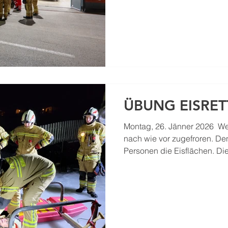
kennenzulernen. Nach einer 
den rettungsdienstlichen Al
Sondereinheiten wurde die
sowie des Tragesessels pra
der Inhalt des Einsatzrucksa
ÜBUNG EISRET
Montag, 26. Jänner 2026 ​ We
nach wie vor zugefroren. De
Personen die Eisflächen. Die
Neumarkt am Wallersee weist
dass das Betreten des Eises
Nicht sichtbare Strömungen 
dazu, dass die Eisdicke star
Bereiche deutlich weniger tr
Zusätzlich wird die Stabilitä