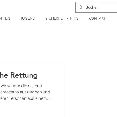
FTEN
JUGEND
SICHERHEIT / TIPPS
KONTAKT
he Rettung
wir wieder die seltene
Schrottauto auszutoben und
rerer Personen aus einem
ungsannahme waren vier
en. Diese wurden innerhalb