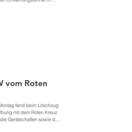
 zu nutzen. Brände in
als sogenannte
nnel in Straßwalchen und
rausforderung. Aufgrund der
nn Rauch und Hitze, die bei
 richtig entweichen,
en Si
W vom Roten
 Montag fand beim Löschzug
bung mit dem Roten Kreuz
, die Gerätschaften sowie das
portwagen (RTW) besser